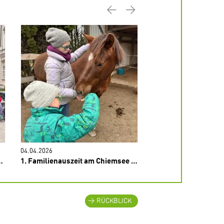
Previous
Next
04.04.2026
23.03.2026
1. Familienauszeit am Chiemsee – März 2026
Elternseminar März 202
RÜCKBLICK