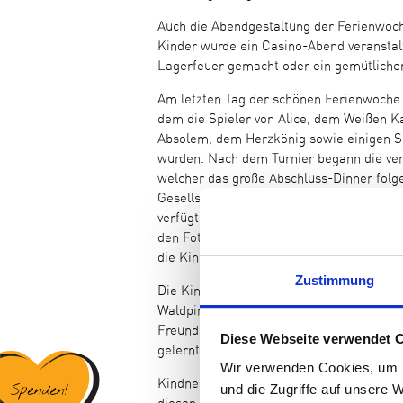
Auch die Abendgestaltung der Ferienwoch
Kinder wurde ein Casino-Abend veranstalt
Lagerfeuer gemacht oder ein gemütlicher
Am letzten Tag der schönen Ferienwoche f
dem die Spieler von Alice, dem Weißen 
Absolem, dem Herzkönig sowie einigen Sp
wurden. Nach dem Turnier begann die ver
welcher das große Abschluss-Dinner folgen
Gesellschaft weiter in das Multifunktion
verfügt, auf der die einstudierten Vorfü
den Foto-Highlights der Woche gezeigt wu
die Kinder auf der diesjährigen Nichtabsc
Zustimmung
Die Kinder waren wie jedes Jahr begeiste
Waldpiraten! Die Gruppe bewies großen 
Freundschaften wurden gefestigt, neue wu
Diese Webseite verwendet 
gelernt und am Abreisetag kullerte auch 
Wir verwenden Cookies, um I
Kindness for Kids bedankt sich sehr herz
und die Zugriffe auf unsere 