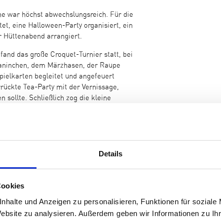
e war höchst abwechslungsreich. Für die
et, eine Halloween-Party organisiert, ein
 Hüttenabend arrangiert.
and das große Croquet-Turnier statt, bei
Kaninchen, dem Märzhasen, der Raupe
ielkarten begleitet und angefeuert
rückte Tea-Party mit der Vernissage,
 sollte. Schließlich zog die kleine
shaus, das über eine große Theaterbühne
hrungen der Kinder sowie die Dia-Show mit
rden. Zu guter Letzt tanzten und lachten
hiedsparty!
Details
rt von der Ferienwoche bei den
Teamgeist und Zusammenhalt, viele
rden geknüpft, es wurde viel erlebt und
Cookies
die eine oder andere Abschiedsträne!
nhalte und Anzeigen zu personalisieren, Funktionen für soziale
lich bei allen Spendern und Sponsoren, die
Website zu analysieren. Außerdem geben wir Informationen zu I