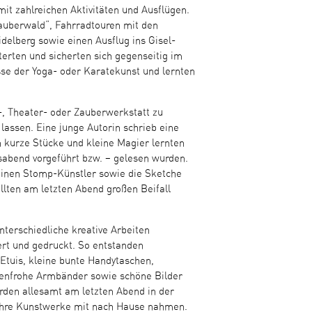
it zahlreichen Aktivitäten und Ausflügen.
uberwald“, Fahrradtouren mit den
elberg sowie einen Ausflug ins Gisel-
erten und sicherten sich gegenseitig im
se der Yoga- oder Karatekunst und lernten
b-, Theater- oder Zauberwerkstatt zu
 lassen. Eine junge Autorin schrieb eine
n kurze Stücke und kleine Magier lernten
ssabend vorgeführt bzw. – gelesen wurden.
inen Stomp-Künstler sowie die Sketche
llten am letzten Abend großen Beifall
terschiedliche kreative Arbeiten
iert und gedruckt. So entstanden
-Etuis, kleine bunte Handytaschen,
nfrohe Armbänder sowie schöne Bilder
rden allesamt am letzten Abend in der
r ihre Kunstwerke mit nach Hause nahmen.