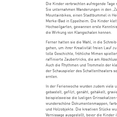
Die Kinder verbrachten aufregende Tage m
Sie unternahmen Wanderungen in den „Za
Mountainbikes, einen Stadtbummel in Heid
Merke-Bad in Eppelheim. Die Kinder klett
Hochseilgarten, gewannen erste Kenntnis
die Wirkung von Klangschalen kennen.
Ferner hatten sie die Wahl, in die Schrei
gehen, um ihrer Kreativität freien Lauf zu
tolle Geschichte, fröhliche Mimen spielte
raffinierte Zaubertricks, die am Abschlu
Auch die Rhythmen und Trommeln der kle
der Schauspieler des Schattentheaters so
ernten.
In der Ferienwoche wurden zudem viele un
gebastelt, gefilzt, genäht, gehäkelt, grav
beispielsweise die lustigen Grinsekatzen
wunderschöne Dokumentenmappen, farbe
und Holzobjekte. Die kreativen Stücke wu
Vernissage ausgestellt, bevor die Kinde