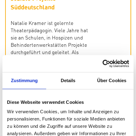
Süddeutschland
Natalie Kramer ist gelernte
Theaterpädagogin. Viele Jahre hat
sie an Schulen, in Hospizen und
Behindertenwerkstätten Projekte
durchgeführt und geleitet. Als
Klinik-Clown hat sie den Weg in
die Trauerarbeit mit Kindern und
Jugendlichen gefunden.
Zustimmung
Details
Über Cookies
Zusätzlich war sie zwei Jahre als
Individualbegleitung an der
Förderschule Starnberg tätig und
Diese Webseite verwendet Cookies
hat zuletzt mit viel Freude Kinder
im Waldkindergarten Starnberg
Wir verwenden Cookies, um Inhalte und Anzeigen zu
betreut. In der Stiftung Kindness
personalisieren, Funktionen für soziale Medien anbieten
for Kids ist sie für die Organisation
zu können und die Zugriffe auf unsere Website zu
und Begleitung der
analysieren. Außerdem geben wir Informationen zu Ihrer