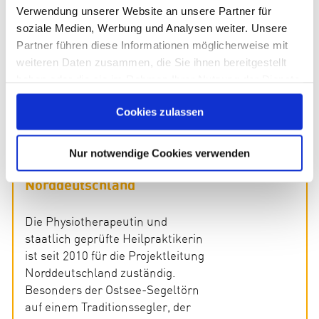
Ferienauszeiten zuständig.
Verwendung unserer Website an unsere Partner für
soziale Medien, Werbung und Analysen weiter. Unsere
n.kramer@kindness-for-
Partner führen diese Informationen möglicherweise mit
kids.de
weiteren Daten zusammen, die Sie ihnen bereitgestellt
haben oder die sie im Rahmen Ihrer Nutzung der Dienste
gesammelt haben. Sie geben Einwilligung zu unseren
Cookies zulassen
Cookies, wenn Sie unsere Webseite weiterhin nutzen.
Susanne Silligmüller
Organisation und Betreuung
Nur notwendige Cookies verwenden
soziale Projekte
Norddeutschland
Die Physiotherapeutin und
staatlich geprüfte Heilpraktikerin
ist seit 2010 für die Projektleitung
Norddeutschland zuständig.
Besonders der Ostsee-Segeltörn
auf einem Traditionssegler, der