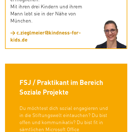
Mit ihren drei Kindern und ihrem
Mann lebt sie in der Nähe von
München.
c.zieglmeier@kindness-for-
kids.de
FSJ / Praktikant im Bereich
Soziale Projekte
Du möchtest dich sozial engagieren und
in die Stiftungswelt eintauchen? Du bist
offen und kommunikativ? Du bist fit in
sämtlichen Microsoft Office