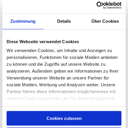
Juniorprofessur
1
in der Versorgungsforschung wird durch
uns finanziert
Zustimmung
Details
Über Cookies
aktueller
1
Versorgungspreis ist durch uns vergeben
Symposien wurden durch
2
Diese Webseite verwendet Cookies
kofinanziert
Wir verwenden Cookies, um Inhalte und Anzeigen zu
personalisieren, Funktionen für soziale Medien anbieten
zu können und die Zugriffe auf unsere Website zu
analysieren. Außerdem geben wir Informationen zu Ihrer
News
Previous
Next
Verwendung unserer Website an unsere Partner für
soziale Medien, Werbung und Analysen weiter. Unsere
Partner führen diese Informationen möglicherweise mit
weiteren Daten zusammen, die Sie ihnen bereitgestellt
haben oder die sie im Rahmen Ihrer Nutzung der Dienste
gesammelt haben. Sie geben Einwilligung zu unseren
Cookies zulassen
Cookies, wenn Sie unsere Webseite weiterhin nutzen.