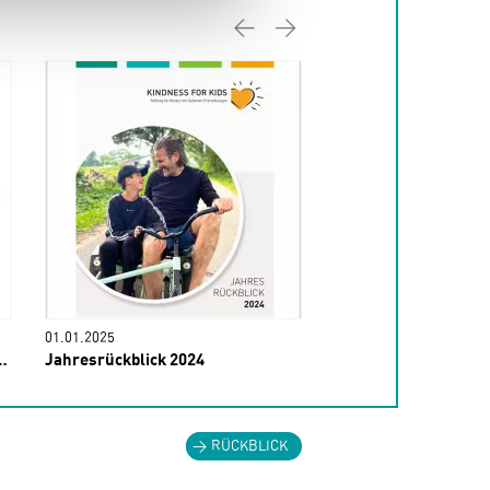
Previous
Next
01.01.2025
31.07.2024
Jahresrückblick 2024
Zwischenbericht Profess
RÜCKBLICK