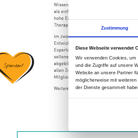
Wissenschaft revolutioniert, da die Met
als einfacher in der Anwendung, präziser 
hohe Erwartungen in der Medizin insbeson
Therapieentwicklung.
Zustimmung
Im zweiten Vortrag des Fachtages wurden 
Entwicklungen europäischer Referenznet
Diese Webseite verwendet 
Expertenzentren für seltene Erkrankungen.
seltenen Erkrankungen, einschließlich de
Wir verwenden Cookies, um I
abgebildet werden. Heute gibt es 24 ERN, 
und die Zugriffe auf unsere 
allen 24 ERNs vertreten sind. Die Kommis
Website an unsere Partner fü
Mitgliedsstaaten in Zukunft vertreten sind
möglicherweise mit weiteren
der Dienste gesammelt haben
Weitere ausführlichere Informationen zu 