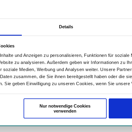
hode gegenüber den bisherigen Genscheren
in der Funktion und preiswerter. Sie weckt
dere im Hinblick auf eine beschleunigte
Details
die Teilnehmer über die aktuellen
zwerke (ERN) informiert. ERN sind
Cookies
 Ziel ist es, dass alle Patienten mit
r nicht diagnostizierten, in einem ERN
nhalte und Anzeigen zu personalisieren, Funktionen für soziale
wobei noch nicht alle Mitgliedsstaaten in
Website zu analysieren. Außerdem geben wir Informationen zu I
sion arbeitet daran, dass alle
r soziale Medien, Werbung und Analysen weiter. Unsere Partner
.
 Daten zusammen, die Sie ihnen bereitgestellt haben oder die s
. Sie geben Einwilligung zu unseren Cookies, wenn Sie unsere 
der Fachtagung finden Sie
hier.
Nur notwendige Cookies
verwenden