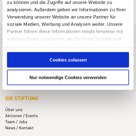
zu können und die Zugriffe auf unsere Website zu
analysieren. Außerdem geben wir Informationen zu Ihrer
Verwendung unserer Website an unsere Partner für
soziale Medien, Werbung und Analysen weiter. Unsere
Partner führen diese Informationen möglicherweise mit
KINDNESS FOR KIDS
weiteren Daten zusammen, die Sie ihnen bereitgestellt
Stiftung für Kinder mit Seltenen Erkrankungen
haben oder die sie im Rahmen Ihrer Nutzung der Dienste
gesammelt haben. Sie geben Einwilligung zu unseren
Maximilianstraße 5 · 82319 Starnberg
Cookies zulassen
Cookies, wenn Sie unsere Webseite weiterhin nutzen.
Telefon +49 (0)8151 / 99 77 77-0
info@kindness-for-kids.de
Nur notwendige Cookies verwenden
DIE STIFTUNG
Über uns
Aktionen / Events
Team / Jobs
News / Kontakt