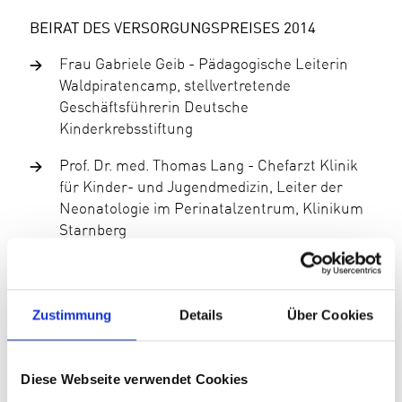
BEIRAT DES VERSORGUNGSPREISES 2014
Frau Gabriele Geib - Pädagogische Leiterin
Waldpiratencamp, stellvertretende
Geschäftsführerin Deutsche
Kinderkrebsstiftung
Prof. Dr. med. Thomas Lang - Chefarzt Klinik
für Kinder- und Jugendmedizin, Leiter der
Neonatologie im Perinatalzentrum, Klinikum
Starnberg
Prof. Dr. Dr.h.c. Hubertus von Voss -
Ehrenvorsitzender Kindernetzwerk e.V.,
Vorstand INSOPA Stiftung
Zustimmung
Details
Über Cookies
Diese Webseite verwendet Cookies