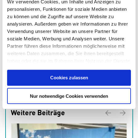
Wir verwenden Cookies, um Inhalte und Anzeigen zu
personalisieren, Funktionen für soziale Medien anbieten
zu können und die Zugriffe auf unsere Website zu
analysieren. Außerdem geben wir Informationen zu Ihrer
Verwendung unserer Website an unsere Partner für
soziale Medien, Werbung und Analysen weiter. Unsere
Versorgungspreis 2014
Partner führen diese Informationen möglicherweise mit
weiteren Daten zusammen, die Sie ihnen bereitgestellt
haben oder die sie im Rahmen Ihrer Nutzung der Dienste
gesammelt haben. Sie geben Einwilligung zu unseren
Cookies, wenn Sie unsere Webseite weiterhin nutzen.
Cookies zulassen
Nur notwendige Cookies verwenden
Weitere Beiträge
Previous
Next