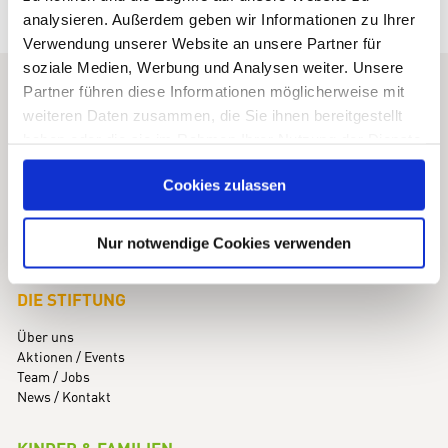
analysieren. Außerdem geben wir Informationen zu Ihrer
Verwendung unserer Website an unsere Partner für
soziale Medien, Werbung und Analysen weiter. Unsere
Partner führen diese Informationen möglicherweise mit
KINDNESS FOR KIDS
weiteren Daten zusammen, die Sie ihnen bereitgestellt
Stiftung für Kinder mit Seltenen Erkrankungen
haben oder die sie im Rahmen Ihrer Nutzung der Dienste
gesammelt haben. Sie geben Einwilligung zu unseren
Maximilianstraße 5 · 82319 Starnberg
Cookies zulassen
Cookies, wenn Sie unsere Webseite weiterhin nutzen.
Telefon +49 (0)8151 / 99 77 77-0
info@kindness-for-kids.de
Nur notwendige Cookies verwenden
DIE STIFTUNG
Über uns
Aktionen / Events
Team / Jobs
News / Kontakt