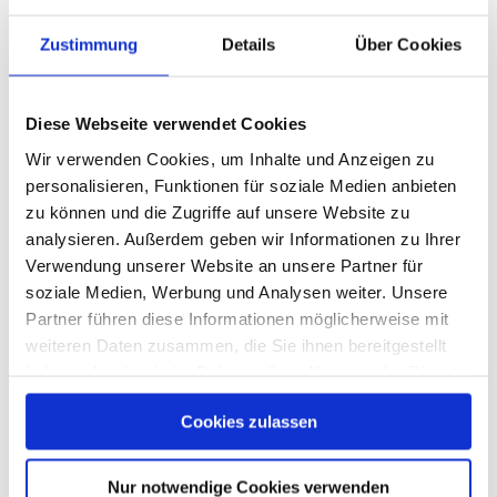
Zustimmung
Details
Über Cookies
Diese Webseite verwendet Cookies
Wir verwenden Cookies, um Inhalte und Anzeigen zu
personalisieren, Funktionen für soziale Medien anbieten
Weitere Beiträge
Previous
Next
zu können und die Zugriffe auf unsere Website zu
analysieren. Außerdem geben wir Informationen zu Ihrer
Verwendung unserer Website an unsere Partner für
soziale Medien, Werbung und Analysen weiter. Unsere
Partner führen diese Informationen möglicherweise mit
weiteren Daten zusammen, die Sie ihnen bereitgestellt
haben oder die sie im Rahmen Ihrer Nutzung der Dienste
gesammelt haben. Sie geben Einwilligung zu unseren
Cookies zulassen
Cookies, wenn Sie unsere Webseite weiterhin nutzen.
Nur notwendige Cookies verwenden