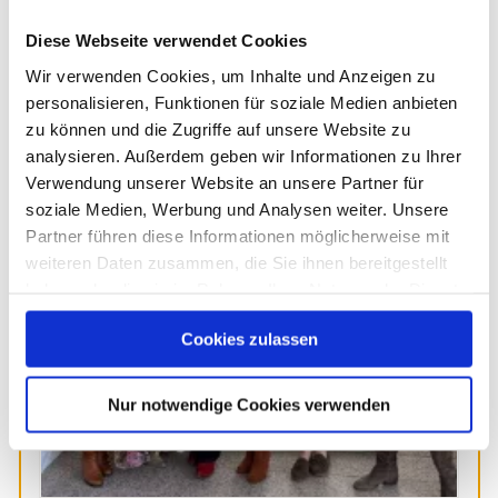
Weitere Beiträge
Previous
Next
Diese Webseite verwendet Cookies
Wir verwenden Cookies, um Inhalte und Anzeigen zu
personalisieren, Funktionen für soziale Medien anbieten
zu können und die Zugriffe auf unsere Website zu
analysieren. Außerdem geben wir Informationen zu Ihrer
Verwendung unserer Website an unsere Partner für
soziale Medien, Werbung und Analysen weiter. Unsere
Partner führen diese Informationen möglicherweise mit
weiteren Daten zusammen, die Sie ihnen bereitgestellt
haben oder die sie im Rahmen Ihrer Nutzung der Dienste
gesammelt haben. Sie geben Einwilligung zu unseren
Cookies zulassen
Cookies, wenn Sie unsere Webseite weiterhin nutzen.
Nur notwendige Cookies verwenden