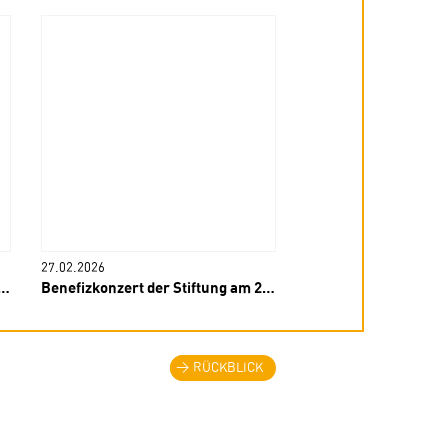
27.02.2026
06.02.2026
Benefizkonzert der Stiftung am 26. März
Spende der Münchne
RÜCKBLICK