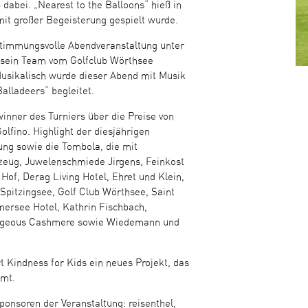
dabei. „Nearest to the Balloons“ hieß in
it großer Begeisterung gespielt wurde.
stimmungsvolle Abendveranstaltung unter
d sein Team vom Golfclub Wörthsee
Musikalisch wurde dieser Abend mit Musik
alladeers“ begleitet.
inner des Turniers über die Preise von
olfino. Highlight der diesjährigen
ung sowie die Tombola, die mit
zeug, Juwelenschmiede Jirgens, Feinkost
 Hof, Derag Living Hotel, Ehret und Klein,
Spitzingsee, Golf Club Wörthsee, Saint
mersee Hotel, Kathrin Fischbach,
rgeous Cashmere sowie Wiedemann und
t Kindness for Kids ein neues Projekt, das
mt.
ponsoren der Veranstaltung: reisenthel,