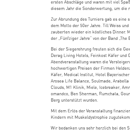
ersten Abschläge und waren mit viel Spaß 
diesem Jahr die Sonderwertung, um die m
Zur Abrundung des Turniers gab es eine 
dem Motto der 50er Jahre. Till Weiss un
zauberten wieder ein köstliches Dinner. 
der „Fünfziger Jahre“ von der Band „The B
Bei der Siegerehrung freuten sich die Gew
Derag Living Hotels, Feinkost Käfer und G
Abendveranstaltung waren die Versteiger
hochwertigen Preisen der Firmen Helden
Käfer, Medical Institut, Hotel Bayerischer
Arosea Life Balance, Soulmade, Arabella 
Clouds, M1 Klinik, Miele, Icebreaker, Am
omandco, Ben Sherman, Rumchata, Gou
Berg unterstützt wurden.
Mit dem Erlös der Veranstaltung finanzier
Kindern mit Muskeldystrophie zugutekom
Wir bedanken uns sehr herzlich bei den S